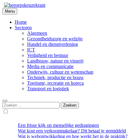
Skip
to
Menu
Beroepskeuzekrant
content
Home
Sectoren
Algemeen
Gezondheidszorg en welzijn
Handel en dienstverlening
ICT
Veiligheid en bestuur
Landbouw, natuur en visserij
Media en communicatie
Onderwijs, cultuur en wetenschap
Techniek, productie en bouw
Toerisme, recreatie en horeca
Transport en logistiek
Zoeken
naar:
Een frisse kijk op menselijke gedragingen
Wat kost een verkoopmakelaar? Dit betaal je gemiddeld
Wat is webontwikkeling en hoe werkt het in de praktijk?