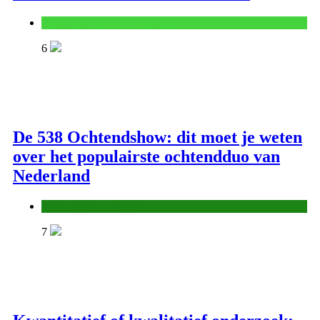
Landbouw, natuur en visserij
6
De 538 Ochtendshow: dit moet je weten
over het populairste ochtendduo van
Nederland
Media en communicatie
7