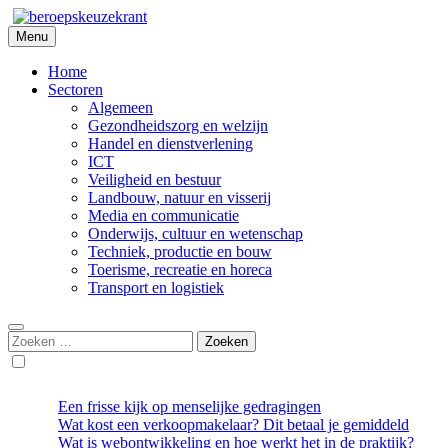
Skip
to
Menu
Beroepskeuzekrant
content
Home
Sectoren
Algemeen
Gezondheidszorg en welzijn
Handel en dienstverlening
ICT
Veiligheid en bestuur
Landbouw, natuur en visserij
Media en communicatie
Onderwijs, cultuur en wetenschap
Techniek, productie en bouw
Toerisme, recreatie en horeca
Transport en logistiek
Zoeken
naar:
Een frisse kijk op menselijke gedragingen
Wat kost een verkoopmakelaar? Dit betaal je gemiddeld
Wat is webontwikkeling en hoe werkt het in de praktijk?