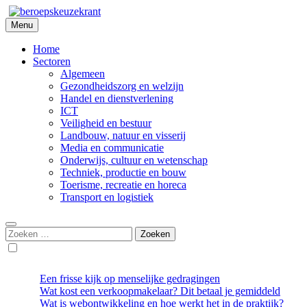
Skip
to
Menu
Beroepskeuzekrant
content
Home
Sectoren
Algemeen
Gezondheidszorg en welzijn
Handel en dienstverlening
ICT
Veiligheid en bestuur
Landbouw, natuur en visserij
Media en communicatie
Onderwijs, cultuur en wetenschap
Techniek, productie en bouw
Toerisme, recreatie en horeca
Transport en logistiek
Zoeken
naar:
Een frisse kijk op menselijke gedragingen
Wat kost een verkoopmakelaar? Dit betaal je gemiddeld
Wat is webontwikkeling en hoe werkt het in de praktijk?