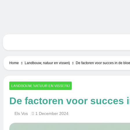
Skip
to
content
Bero
Home
Landbouw, natuur en visserij
De factoren voor succes in de blo
LANDBOUW, NATUUR EN VISSERIJ
De factoren voor succes 
Els Vos
1 December 2024