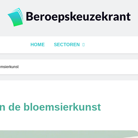
epskeuzekrant
HOME
SECTOREN
emsierkunst
in de bloemsierkunst