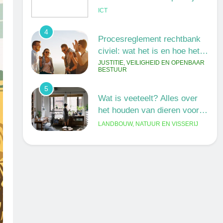
ICT
4
Procesreglement rechtbank
civiel: wat het is en hoe het
werkt
JUSTITIE, VEILIGHEID EN OPENBAAR
BESTUUR
5
Wat is veeteelt? Alles over
het houden van dieren voor
voedsel en meer
LANDBOUW, NATUUR EN VISSERIJ
6
De 538 Ochtendshow: dit
moet je weten over het
populairste ochtendduo van
MEDIA EN COMMUNICATIE
Nederland
7
Kwantitatief of kwalitatief
onderzoek: wat is het