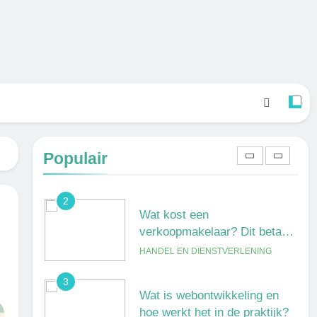
verschil?
ONDERWIJS, CULTUUR EN
WETENSCHAP
8
Wat verdient een machine
operator? Salaris, factoren en
doorgroeimogelijkheden
TECHNIEK, PRODUCTIE EN BOUW
1
Een frisse kijk op menselijke
gedragingen
Populair
ALGEMEEN
2
Wat kost een
verkoopmakelaar? Dit betaal
je gemiddeld
HANDEL EN DIENSTVERLENING
3
Wat is webontwikkeling en
hoe werkt het in de praktijk?