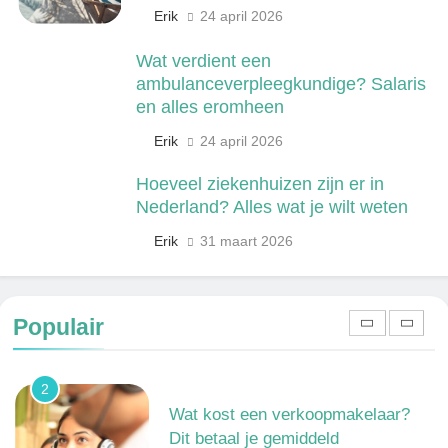
Erik
24 april 2026
Kwantitatief of kwalitatief
onderzoek: wat is het verschil?
Wat verdient een
ONDERWIJS, CULTUUR EN WETENSCHAP
ambulanceverpleegkundige? Salaris
en alles eromheen
8
Erik
24 april 2026
Wat verdient een machine
operator? Salaris, factoren en
Hoeveel ziekenhuizen zijn er in
doorgroeimogelijkheden
TECHNIEK, PRODUCTIE EN BOUW
Nederland? Alles wat je wilt weten
Erik
31 maart 2026
1
Een frisse kijk op menselijke
gedragingen
Populair
ALGEMEEN
2
Wat kost een verkoopmakelaar?
Dit betaal je gemiddeld