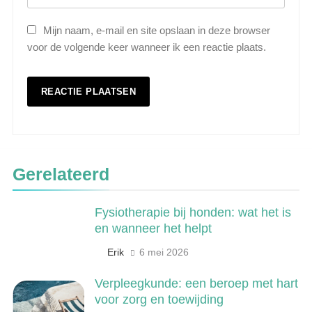
Mijn naam, e-mail en site opslaan in deze browser
voor de volgende keer wanneer ik een reactie plaats.
5
Wat is veeteelt? Alles over het
houden van dieren voor voedsel en
Gerelateerd
meer
LANDBOUW, NATUUR EN VISSERIJ
Fysiotherapie bij honden: wat het is
6
en wanneer het helpt
De 538 Ochtendshow: dit moet je
weten over het populairste
Erik
6 mei 2026
ochtendduo van Nederland
MEDIA EN COMMUNICATIE
Verpleegkunde: een beroep met hart
voor zorg en toewijding
7