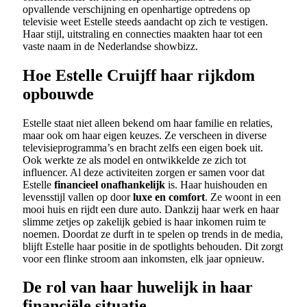
opvallende verschijning en openhartige optredens op
televisie weet Estelle steeds aandacht op zich te vestigen.
Haar stijl, uitstraling en connecties maakten haar tot een
vaste naam in de Nederlandse showbizz.
Hoe Estelle Cruijff haar rijkdom
opbouwde
Estelle staat niet alleen bekend om haar familie en relaties,
maar ook om haar eigen keuzes. Ze verscheen in diverse
televisieprogramma’s en bracht zelfs een eigen boek uit.
Ook werkte ze als model en ontwikkelde ze zich tot
influencer. Al deze activiteiten zorgen er samen voor dat
Estelle
financieel onafhankelijk
is. Haar huishouden en
levensstijl vallen op door
luxe en comfort
. Ze woont in een
mooi huis en rijdt een dure auto. Dankzij haar werk en haar
slimme zetjes op zakelijk gebied is haar inkomen ruim te
noemen. Doordat ze durft in te spelen op trends in de media,
blijft Estelle haar positie in de spotlights behouden. Dit zorgt
voor een flinke stroom aan inkomsten, elk jaar opnieuw.
De rol van haar huwelijk in haar
financiële situatie