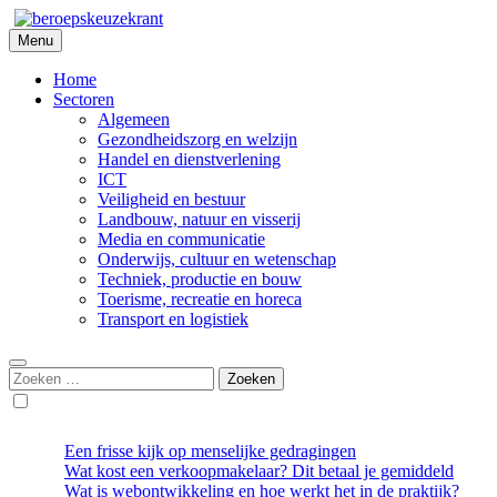
Skip
to
Menu
Beroepskeuzekrant
content
Home
Sectoren
Algemeen
Gezondheidszorg en welzijn
Handel en dienstverlening
ICT
Veiligheid en bestuur
Landbouw, natuur en visserij
Media en communicatie
Onderwijs, cultuur en wetenschap
Techniek, productie en bouw
Toerisme, recreatie en horeca
Transport en logistiek
Zoeken
naar:
Een frisse kijk op menselijke gedragingen
Wat kost een verkoopmakelaar? Dit betaal je gemiddeld
Wat is webontwikkeling en hoe werkt het in de praktijk?