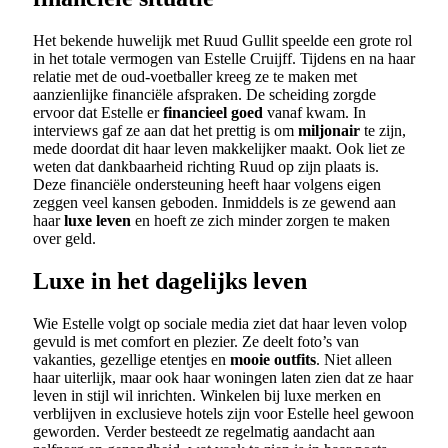
Het bekende huwelijk met Ruud Gullit speelde een grote rol
in het totale vermogen van Estelle Cruijff. Tijdens en na haar
relatie met de oud-voetballer kreeg ze te maken met
aanzienlijke financiële afspraken. De scheiding zorgde
ervoor dat Estelle er
financieel goed
vanaf kwam. In
interviews gaf ze aan dat het prettig is om
miljonair
te zijn,
mede doordat dit haar leven makkelijker maakt. Ook liet ze
weten dat dankbaarheid richting Ruud op zijn plaats is.
Deze financiële ondersteuning heeft haar volgens eigen
zeggen veel kansen geboden. Inmiddels is ze gewend aan
haar
luxe leven
en hoeft ze zich minder zorgen te maken
over geld.
Luxe in het dagelijks leven
Wie Estelle volgt op sociale media ziet dat haar leven volop
gevuld is met comfort en plezier. Ze deelt foto’s van
vakanties, gezellige etentjes en
mooie outfits
. Niet alleen
haar uiterlijk, maar ook haar woningen laten zien dat ze haar
leven in stijl wil inrichten. Winkelen bij luxe merken en
verblijven in exclusieve hotels zijn voor Estelle heel gewoon
geworden. Verder besteedt ze regelmatig aandacht aan