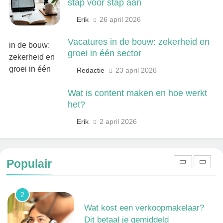
stap voor stap aan
Kwantitatief of kwalitatief
Erik
26 april 2026
onderzoek: wat is het verschil?
ONDERWIJS, CULTUUR EN WETENSCHAP
Vacatures in de bouw: zekerheid en
groei in één sector
8
Redactie
23 april 2026
Wat verdient een machine
operator? Salaris, factoren en
Wat is content maken en hoe werkt
doorgroeimogelijkheden
TECHNIEK, PRODUCTIE EN BOUW
het?
Erik
2 april 2026
1
Een frisse kijk op menselijke
gedragingen
Populair
ALGEMEEN
2
Wat kost een verkoopmakelaar?
Dit betaal je gemiddeld