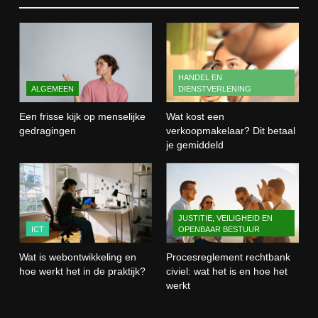
gedragingen
ALGEMEEN
2
HANDEL EN
ALGEMEEN
DIENSTVERLENING
Wat kost een verkoopmakelaar?
Dit betaal je gemiddeld
Een frisse kijk op menselijke
Wat kost een
HANDEL EN DIENSTVERLENING
gedragingen
verkoopmakelaar? Dit betaal
je gemiddeld
3
Wat is webontwikkeling en hoe
werkt het in de praktijk?
JUSTITIE, VEILIGHEID EN
ICT
ICT
OPENBAAR BESTUUR
Wat is webontwikkeling en
Procesreglement rechtbank
4
hoe werkt het in de praktijk?
civiel: wat het is en hoe het
Procesreglement rechtbank civiel:
werkt
wat het is en hoe het werkt
JUSTITIE, VEILIGHEID EN OPENBAAR