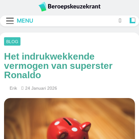
Skip
to
Beroepskeuzekran
content
MENU
BLOG
Het indrukwekkende
vermogen van superster
Ronaldo
Erik
24 Januari 2026