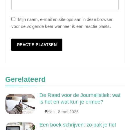
Mijn naam, e-mail en site opslaan in deze browser
voor de volgende keer wanneer ik een reactie plaats.
5
Wat is veeteelt? Alles over het
houden van dieren voor voedsel en
meer
LANDBOUW, NATUUR EN VISSERIJ
Gerelateerd
6
De Raad voor de Journalistiek: wat
De 538 Ochtendshow: dit moet je
is het en wat kun je ermee?
weten over het populairste
ochtendduo van Nederland
Erik
8 mei 2026
MEDIA EN COMMUNICATIE
Een boek schrijven: zo pak je het
7