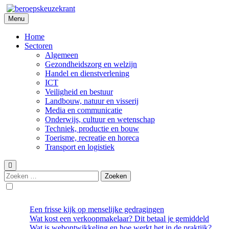
Skip
to
Menu
Beroepskeuzekrant
content
Home
Sectoren
Algemeen
Gezondheidszorg en welzijn
Handel en dienstverlening
ICT
Veiligheid en bestuur
Landbouw, natuur en visserij
Media en communicatie
Onderwijs, cultuur en wetenschap
Techniek, productie en bouw
Toerisme, recreatie en horeca
Transport en logistiek
Zoeken
naar:
Een frisse kijk op menselijke gedragingen
Wat kost een verkoopmakelaar? Dit betaal je gemiddeld
Wat is webontwikkeling en hoe werkt het in de praktijk?