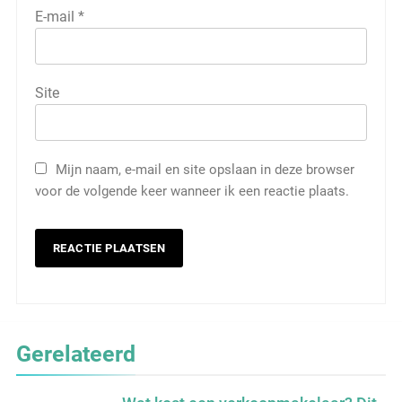
E-mail
*
Site
Mijn naam, e-mail en site opslaan in deze browser
voor de volgende keer wanneer ik een reactie plaats.
5
Wat is veeteelt? Alles over het
houden van dieren voor voedsel en
meer
LANDBOUW, NATUUR EN VISSERIJ
Gerelateerd
6