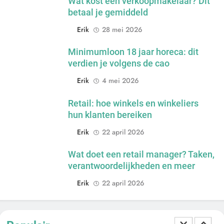
Wat kost een verkoopmakelaar? Dit
De 538 Ochtendshow: dit moet je
betaal je gemiddeld
weten over het populairste
Erik
28 mei 2026
ochtendduo van Nederland
MEDIA EN COMMUNICATIE
Minimumloon 18 jaar horeca: dit
7
verdien je volgens de cao
Kwantitatief of kwalitatief
Erik
4 mei 2026
onderzoek: wat is het verschil?
ONDERWIJS, CULTUUR EN WETENSCHAP
Retail: hoe winkels en winkeliers
hun klanten bereiken
8
Erik
22 april 2026
Wat verdient een machine
operator? Salaris, factoren en
Wat doet een retail manager? Taken,
doorgroeimogelijkheden
TECHNIEK, PRODUCTIE EN BOUW
verantwoordelijkheden en meer
Erik
22 april 2026
1
Een frisse kijk op menselijke
gedragingen