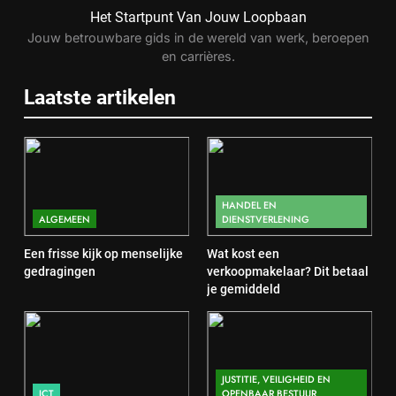
operator? Salaris, factoren en
Het Startpunt Van Jouw Loopbaan
doorgroeimogelijkheden
TECHNIEK, PRODUCTIE EN BOUW
Jouw betrouwbare gids in de wereld van werk, beroepen
en carrières.
1
Laatste artikelen
Een frisse kijk op menselijke
gedragingen
ALGEMEEN
2
HANDEL EN
ALGEMEEN
DIENSTVERLENING
Wat kost een verkoopmakelaar?
Dit betaal je gemiddeld
Een frisse kijk op menselijke
Wat kost een
HANDEL EN DIENSTVERLENING
gedragingen
verkoopmakelaar? Dit betaal
je gemiddeld
3
Wat is webontwikkeling en hoe
werkt het in de praktijk?
JUSTITIE, VEILIGHEID EN
ICT
ICT
OPENBAAR BESTUUR