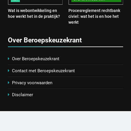
Wat is webontwikkeling en
Procesreglement rechtbank
4
hoe werkt het in de praktijk?
civiel: wat het is en hoe het
Procesreglement rechtbank civiel:
werkt
wat het is en hoe het werkt
JUSTITIE, VEILIGHEID EN OPENBAAR BESTUUR
Over Beroepskeuzekrant
5
Wat is veeteelt? Alles over het
Over Beroepskeuzekrant
houden van dieren voor voedsel en
Contact met Beroepskeuzekrant
meer
LANDBOUW, NATUUR EN VISSERIJ
Privacy voorwaarden
6
Disclaimer
De 538 Ochtendshow: dit moet je
weten over het populairste
ochtendduo van Nederland
MEDIA EN COMMUNICATIE
7