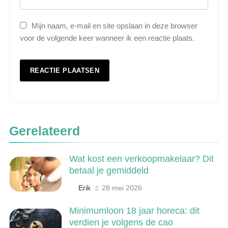
Mijn naam, e-mail en site opslaan in deze browser
5
voor de volgende keer wanneer ik een reactie plaats.
Wat is veeteelt? Alles over het
houden van dieren voor voedsel en
meer
LANDBOUW, NATUUR EN VISSERIJ
6
De 538 Ochtendshow: dit moet je
weten over het populairste
Gerelateerd
ochtendduo van Nederland
MEDIA EN COMMUNICATIE
Wat kost een verkoopmakelaar? Dit
7
betaal je gemiddeld
Kwantitatief of kwalitatief
Erik
28 mei 2026
onderzoek: wat is het verschil?
ONDERWIJS, CULTUUR EN WETENSCHAP
Minimumloon 18 jaar horeca: dit
verdien je volgens de cao