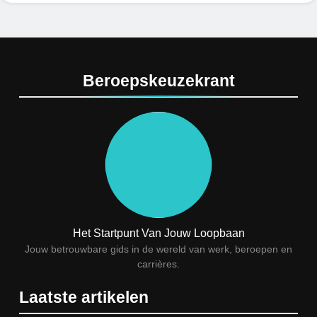
7
Kwantitatief of kwalitatief
onderzoek: wat is het verschil?
Beroepskeuzekrant
ONDERWIJS, CULTUUR EN WETENSCHAP
8
Wat verdient een machine
operator? Salaris, factoren en
doorgroeimogelijkheden
TECHNIEK, PRODUCTIE EN BOUW
1
Een frisse kijk op menselijke
Het Startpunt Van Jouw Loopbaan
gedragingen
Jouw betrouwbare gids in de wereld van werk, beroepen en
carrières.
ALGEMEEN
Laatste artikelen
2