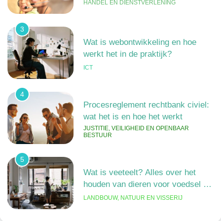
werkt het in de praktijk?
ICT
4
Procesreglement rechtbank civiel:
wat het is en hoe het werkt
JUSTITIE, VEILIGHEID EN OPENBAAR
BESTUUR
5
Wat is veeteelt? Alles over het
houden van dieren voor voedsel en
meer
LANDBOUW, NATUUR EN VISSERIJ
6
De 538 Ochtendshow: dit moet je
weten over het populairste
ochtendduo van Nederland
MEDIA EN COMMUNICATIE