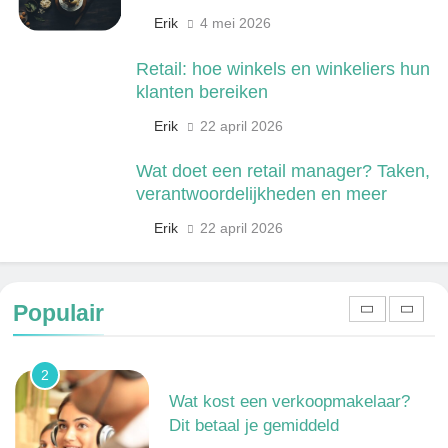
8
Erik
4 mei 2026
Wat verdient een machine
operator? Salaris, factoren en
Retail: hoe winkels en winkeliers hun
doorgroeimogelijkheden
TECHNIEK, PRODUCTIE EN BOUW
klanten bereiken
Erik
22 april 2026
1
Een frisse kijk op menselijke
Wat doet een retail manager? Taken,
gedragingen
verantwoordelijkheden en meer
ALGEMEEN
Erik
22 april 2026
2
Wat kost een verkoopmakelaar?
Populair
Dit betaal je gemiddeld
HANDEL EN DIENSTVERLENING
3
Wat is webontwikkeling en hoe