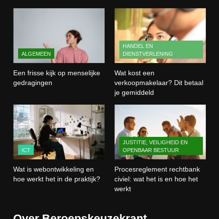
Wat kost een verkoopmakelaar?
Dit betaal je gemiddeld
HANDEL EN DIENSTVERLENING
HANDEL EN
ALGEMEEN
DIENSTVERLENING
3
Wat is webontwikkeling en hoe
Een frisse kijk op menselijke
Wat kost een
werkt het in de praktijk?
gedragingen
verkoopmakelaar? Dit betaal
je gemiddeld
ICT
4
Procesreglement rechtbank civiel:
JUSTITIE, VEILIGHEID EN
wat het is en hoe het werkt
ICT
OPENBAAR BESTUUR
JUSTITIE, VEILIGHEID EN OPENBAAR
BESTUUR
Wat is webontwikkeling en
Procesreglement rechtbank
hoe werkt het in de praktijk?
civiel: wat het is en hoe het
5
werkt
Wat is veeteelt? Alles over het
houden van dieren voor voedsel en
Over Beroepskeuzekrant