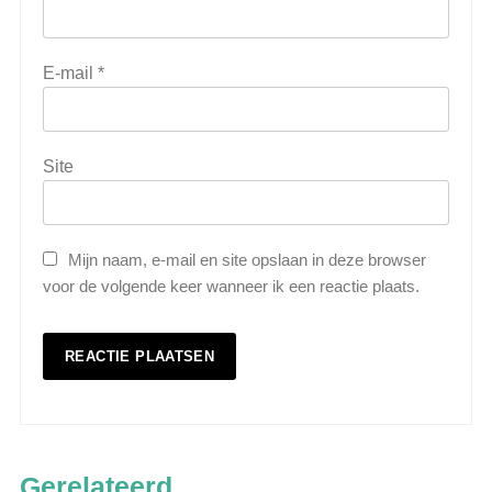
E-mail
*
Site
Mijn naam, e-mail en site opslaan in deze browser
voor de volgende keer wanneer ik een reactie plaats.
5
Wat is veeteelt? Alles over het
houden van dieren voor voedsel en
Gerelateerd
meer
LANDBOUW, NATUUR EN VISSERIJ