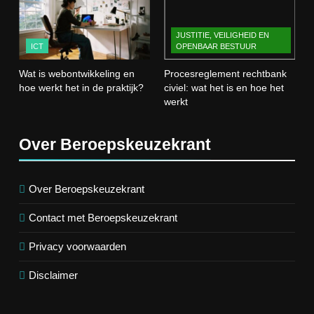
Wat is webontwikkeling en hoe
werkt het in de praktijk?
JUSTITIE, VEILIGHEID EN
ICT
ICT
OPENBAAR BESTUUR
Wat is webontwikkeling en
Procesreglement rechtbank
4
hoe werkt het in de praktijk?
civiel: wat het is en hoe het
Procesreglement rechtbank civiel:
werkt
wat het is en hoe het werkt
JUSTITIE, VEILIGHEID EN OPENBAAR
BESTUUR
Over Beroepskeuzekrant
5
Wat is veeteelt? Alles over het
Over Beroepskeuzekrant
houden van dieren voor voedsel en
Contact met Beroepskeuzekrant
meer
LANDBOUW, NATUUR EN VISSERIJ
Privacy voorwaarden
6
Disclaimer
De 538 Ochtendshow: dit moet je
weten over het populairste
ochtendduo van Nederland