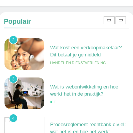
1
Een frisse kijk op menselijke
gedragingen
Populair
ALGEMEEN
2
Wat kost een verkoopmakelaar?
Dit betaal je gemiddeld
HANDEL EN DIENSTVERLENING
3
Wat is webontwikkeling en hoe
werkt het in de praktijk?
ICT
4
Procesreglement rechtbank civiel:
wat het is en hoe het werkt