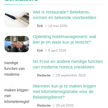
Wat is restauratie? Betekenis,
6
vormen en bekende voorbeelden
De 538 Ochtendshow: dit moet je
weten over het populairste
Erik
14 mei 2026
ochtendduo van Nederland
MEDIA EN COMMUNICATIE
Opleiding hotelmanagement: wat
leer je en waar kun je terecht?
7
Erik
8 april 2026
Kwantitatief of kwalitatief
onderzoek: wat is het verschil?
No Frost en andere handige functies
ONDERWIJS, CULTUUR EN WETENSCHAP
van moderne horeca vrieskisten
Redactie
29 september 2025
8
Wat verdient een machine
Wanneer kun je te maken krijgen
operator? Salaris, factoren en
met kilometerregistratie voor de
doorgroeimogelijkheden
TECHNIEK, PRODUCTIE EN BOUW
Belastingdienst?
Redactie
28 juli 2025