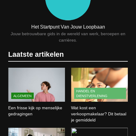
8
Wat verdient een machine
operator? Salaris, factoren en
Het Startpunt Van Jouw Loopbaan
doorgroeimogelijkheden
TECHNIEK, PRODUCTIE EN BOUW
Jouw betrouwbare gids in de wereld van werk, beroepen en
carrières.
1
Laatste artikelen
Een frisse kijk op menselijke
gedragingen
ALGEMEEN
2
HANDEL EN
ALGEMEEN
DIENSTVERLENING
Wat kost een verkoopmakelaar?
Dit betaal je gemiddeld
Een frisse kijk op menselijke
Wat kost een
HANDEL EN DIENSTVERLENING
gedragingen
verkoopmakelaar? Dit betaal
je gemiddeld
3