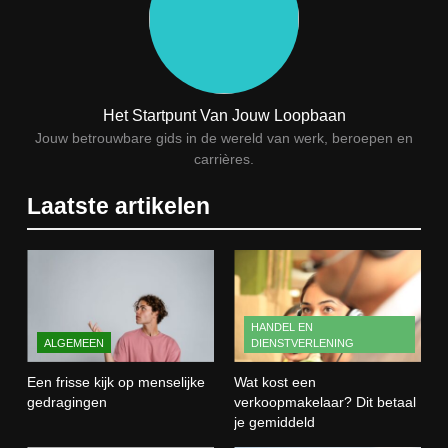
ONDERWIJS, CULTUUR EN WETENSCHAP
8
Wat verdient een machine
operator? Salaris, factoren en
Het Startpunt Van Jouw Loopbaan
doorgroeimogelijkheden
TECHNIEK, PRODUCTIE EN BOUW
Jouw betrouwbare gids in de wereld van werk, beroepen en
carrières.
1
Laatste artikelen
Een frisse kijk op menselijke
gedragingen
ALGEMEEN
2
HANDEL EN
ALGEMEEN
DIENSTVERLENING
Wat kost een verkoopmakelaar?
Dit betaal je gemiddeld
Een frisse kijk op menselijke
Wat kost een
HANDEL EN DIENSTVERLENING
gedragingen
verkoopmakelaar? Dit betaal
je gemiddeld