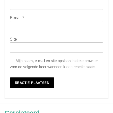
E-mail
*
Site
Mijn naam, e-mail en site opslaan in deze browser
voor de volgende keer wanneer ik een reactie plaats.
5
Wat is veeteelt? Alles over het
Gerelateerd
houden van dieren voor voedsel en