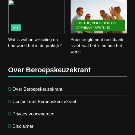
3
Wat is webontwikkeling en hoe
werkt het in de praktijk?
JUSTITIE, VEILIGHEID EN
ICT
ICT
OPENBAAR BESTUUR
Wat is webontwikkeling en
Procesreglement rechtbank
4
hoe werkt het in de praktijk?
civiel: wat het is en hoe het
Procesreglement rechtbank civiel:
werkt
wat het is en hoe het werkt
JUSTITIE, VEILIGHEID EN OPENBAAR
BESTUUR
Over Beroepskeuzekrant
5
Wat is veeteelt? Alles over het
Over Beroepskeuzekrant
houden van dieren voor voedsel en
Contact met Beroepskeuzekrant
meer
LANDBOUW, NATUUR EN VISSERIJ
Privacy voorwaarden
6
Disclaimer
De 538 Ochtendshow: dit moet je