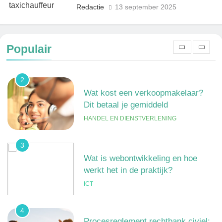
Redactie
13 september 2025
1
Een frisse kijk op menselijke
gedragingen
Populair
ALGEMEEN
2
Wat kost een verkoopmakelaar?
Dit betaal je gemiddeld
HANDEL EN DIENSTVERLENING
3
Wat is webontwikkeling en hoe
werkt het in de praktijk?
ICT
4
Procesreglement rechtbank civiel: