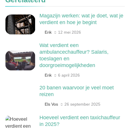
meer
LANDBOUW, NATUUR EN VISSERIJ
Magazijn werken: wat je doet, wat je
verdient en hoe je begint
6
De 538 Ochtendshow: dit moet je
Erik
12 mei 2026
weten over het populairste
ochtendduo van Nederland
Wat verdient een
MEDIA EN COMMUNICATIE
ambulancechauffeur? Salaris,
toeslagen en
7
doorgroeimogelijkheden
Kwantitatief of kwalitatief
Erik
6 april 2026
onderzoek: wat is het verschil?
ONDERWIJS, CULTUUR EN WETENSCHAP
20 banen waarvoor je veel moet
reizen
8
Els Vos
26 september 2025
Wat verdient een machine
operator? Salaris, factoren en
Hoeveel verdient een taxichauffeur
doorgroeimogelijkheden
TECHNIEK, PRODUCTIE EN BOUW
in 2025?