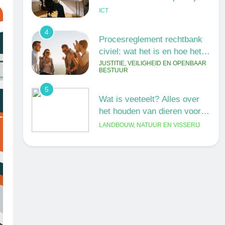
ICT
4
Procesreglement rechtbank
civiel: wat het is en hoe het
werkt
JUSTITIE, VEILIGHEID EN OPENBAAR
BESTUUR
5
Wat is veeteelt? Alles over
het houden van dieren voor
voedsel en meer
LANDBOUW, NATUUR EN VISSERIJ
6
De 538 Ochtendshow: dit
moet je weten over het
populairste ochtendduo van
MEDIA EN COMMUNICATIE
Nederland
7
Kwantitatief of kwalitatief
onderzoek: wat is het