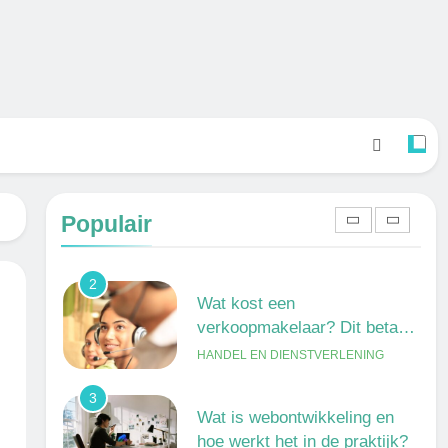
verschil?
ONDERWIJS, CULTUUR EN
WETENSCHAP
8
Wat verdient een machine
operator? Salaris, factoren en
doorgroeimogelijkheden
TECHNIEK, PRODUCTIE EN BOUW
1
Een frisse kijk op menselijke
gedragingen
Populair
ALGEMEEN
2
Wat kost een
verkoopmakelaar? Dit betaal
je gemiddeld
HANDEL EN DIENSTVERLENING
3
Wat is webontwikkeling en
hoe werkt het in de praktijk?