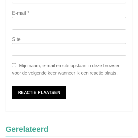
E-mail
*
Site
Mijn naam, e-mail en site opslaan in deze browser
voor de volgende keer wanneer ik een reactie plaats.
5
Wat is veeteelt? Alles over het
houden van dieren voor voedsel en
meer
LANDBOUW, NATUUR EN VISSERIJ
Gerelateerd