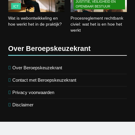
JUSTITIE, VEILIGHEID EN
ICT
ICT
OPENBAAR BESTUUR
Wat is webontwikkeling en
Procesreglement rechtbank
4
hoe werkt het in de praktijk?
civiel: wat het is en hoe het
Procesreglement rechtbank civiel:
werkt
wat het is en hoe het werkt
JUSTITIE, VEILIGHEID EN OPENBAAR
BESTUUR
Over Beroepskeuzekrant
5
Wat is veeteelt? Alles over het
Over Beroepskeuzekrant
houden van dieren voor voedsel en
Contact met Beroepskeuzekrant
meer
LANDBOUW, NATUUR EN VISSERIJ
Privacy voorwaarden
6
Disclaimer
De 538 Ochtendshow: dit moet je
weten over het populairste
ochtendduo van Nederland
MEDIA EN COMMUNICATIE