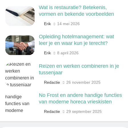
6
Wat is restauratie? Betekenis,
De 538 Ochtendshow: dit moet je
vormen en bekende voorbeelden
weten over het populairste
ochtendduo van Nederland
Erik
14 mei 2026
MEDIA EN COMMUNICATIE
Opleiding hotelmanagement: wat
7
leer je en waar kun je terecht?
Kwantitatief of kwalitatief
Erik
8 april 2026
onderzoek: wat is het verschil?
ONDERWIJS, CULTUUR EN WETENSCHAP
Reizen en werken combineren in je
tussenjaar
8
Redactie
26 november 2025
Wat verdient een machine
operator? Salaris, factoren en
No Frost en andere handige functies
doorgroeimogelijkheden
TECHNIEK, PRODUCTIE EN BOUW
van moderne horeca vrieskisten
Redactie
29 september 2025
1
Een frisse kijk op menselijke