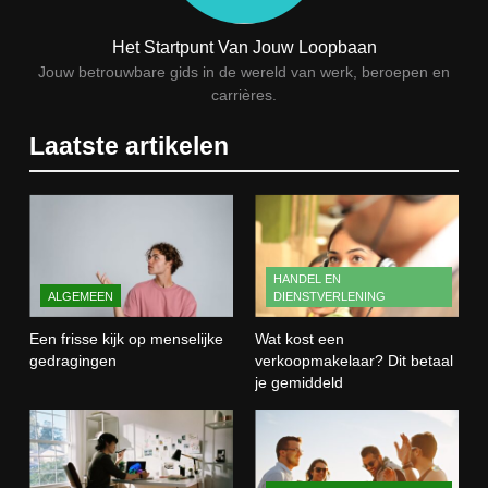
Wat verdient een machine
operator? Salaris, factoren en
Het Startpunt Van Jouw Loopbaan
doorgroeimogelijkheden
TECHNIEK, PRODUCTIE EN BOUW
Jouw betrouwbare gids in de wereld van werk, beroepen en
carrières.
1
Laatste artikelen
Een frisse kijk op menselijke
gedragingen
ALGEMEEN
2
HANDEL EN
ALGEMEEN
DIENSTVERLENING
Wat kost een verkoopmakelaar?
Dit betaal je gemiddeld
Een frisse kijk op menselijke
Wat kost een
HANDEL EN DIENSTVERLENING
gedragingen
verkoopmakelaar? Dit betaal
je gemiddeld
3
Wat is webontwikkeling en hoe
werkt het in de praktijk?