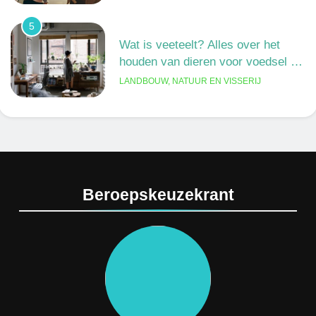
5
Wat is veeteelt? Alles over het
houden van dieren voor voedsel en
meer
LANDBOUW, NATUUR EN VISSERIJ
6
De 538 Ochtendshow: dit moet je
weten over het populairste
ochtendduo van Nederland
MEDIA EN COMMUNICATIE
Beroepskeuzekrant
7
Kwantitatief of kwalitatief
onderzoek: wat is het verschil?
ONDERWIJS, CULTUUR EN WETENSCHAP
8