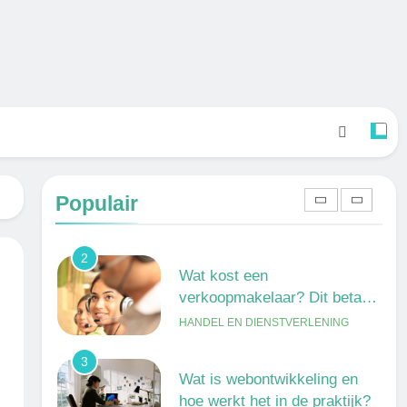
verschil?
ONDERWIJS, CULTUUR EN
WETENSCHAP
8
Wat verdient een machine
operator? Salaris, factoren en
doorgroeimogelijkheden
TECHNIEK, PRODUCTIE EN BOUW
1
Een frisse kijk op menselijke
gedragingen
Populair
ALGEMEEN
2
Wat kost een
verkoopmakelaar? Dit betaal
je gemiddeld
HANDEL EN DIENSTVERLENING
3
Wat is webontwikkeling en
hoe werkt het in de praktijk?