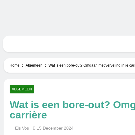
Skip
to
content
Bero
Home
Algemeen
Wat is een bore-out? Omgaan met verveling in je car
ALGEMEEN
Wat is een bore-out? Omga
carrière
Els Vos
15 December 2024