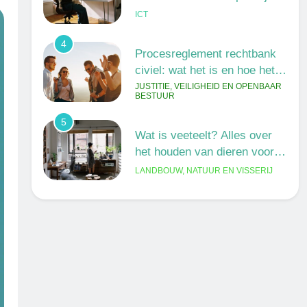
ICT
4
Procesreglement rechtbank
civiel: wat het is en hoe het
werkt
JUSTITIE, VEILIGHEID EN OPENBAAR
BESTUUR
5
Wat is veeteelt? Alles over
het houden van dieren voor
voedsel en meer
LANDBOUW, NATUUR EN VISSERIJ
6
De 538 Ochtendshow: dit
moet je weten over het
populairste ochtendduo van
MEDIA EN COMMUNICATIE
Nederland
7
Kwantitatief of kwalitatief
onderzoek: wat is het