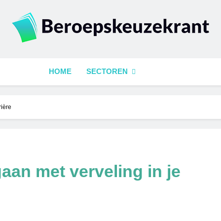
epskeuzekrant
HOME
SECTOREN
rière
an met verveling in je