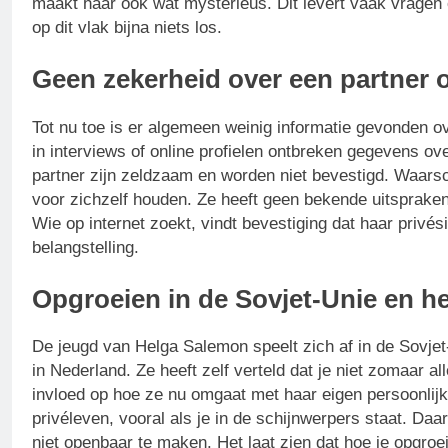
maakt haar ook wat mysterieus. Dit levert vaak vragen o
op dit vlak bijna niets los.
Geen zekerheid over een partner of
Tot nu toe is er algemeen weinig informatie gevonden ov
in interviews of online profielen ontbreken gegevens ov
partner zijn zeldzaam en worden niet bevestigd. Waarsc
voor zichzelf houden. Ze heeft geen bekende uitspraken 
Wie op internet zoekt, vindt bevestiging dat haar privés
belangstelling.
Opgroeien in de Sovjet-Unie en he
De jeugd van Helga Salemon speelt zich af in de Sovje
in Nederland. Ze heeft zelf verteld dat je niet zomaar a
invloed op hoe ze nu omgaat met haar eigen persoonlijk
privéleven, vooral als je in de schijnwerpers staat. Da
niet openbaar te maken. Het laat zien dat hoe je opgro