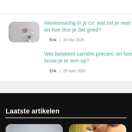
Werkervaring in je cv: wat zet je neer
en hoe doe je dat goed?
Erik
10 Mei 2026
Wat betekent carrière precies, en ho
bouw je er een op?
Erik
28 April 2026
Laatste artikelen