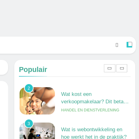
verschil?
ONDERWIJS, CULTUUR EN
WETENSCHAP
8
Wat verdient een machine
operator? Salaris, factoren en
doorgroeimogelijkheden
TECHNIEK, PRODUCTIE EN BOUW
1
Een frisse kijk op menselijke
gedragingen
Populair
ALGEMEEN
2
Wat kost een
verkoopmakelaar? Dit betaal
je gemiddeld
HANDEL EN DIENSTVERLENING
3
Wat is webontwikkeling en
hoe werkt het in de praktijk?