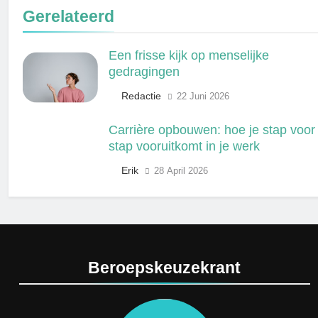
Gerelateerd
Een frisse kijk op menselijke
gedragingen
Redactie
22 Juni 2026
Carrière opbouwen: hoe je stap voor
stap vooruitkomt in je werk
Erik
28 April 2026
Beroepskeuzekrant