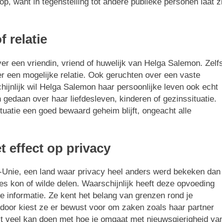
p, want in tegenstelling tot andere publieke personen laat zi
 relatie
er een vriendin, vriend of huwelijk van Helga Salemon. Zelf
er een mogelijke relatie. Ook geruchten over een vaste
hijnlijk wil Helga Salemon haar persoonlijke leven ook echt
gedaan over haar liefdesleven, kinderen of gezinssituatie.
ituatie een goed bewaard geheim blijft, ongeacht alle
t effect op privacy
t-Unie, een land waar privacy heel anders werd bekeken dan
lles kon of wilde delen. Waarschijnlijk heeft deze opvoeding
e informatie. Ze kent het belang van grenzen rond je
ardoor kiest ze er bewust voor om zaken zoals haar partner
eit veel kan doen met hoe je omgaat met nieuwsgierigheid va