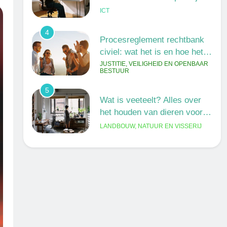
ICT
4
Procesreglement rechtbank
civiel: wat het is en hoe het
werkt
JUSTITIE, VEILIGHEID EN OPENBAAR
BESTUUR
5
Wat is veeteelt? Alles over
het houden van dieren voor
voedsel en meer
LANDBOUW, NATUUR EN VISSERIJ
6
De 538 Ochtendshow: dit
moet je weten over het
populairste ochtendduo van
MEDIA EN COMMUNICATIE
Nederland
7
Kwantitatief of kwalitatief
onderzoek: wat is het