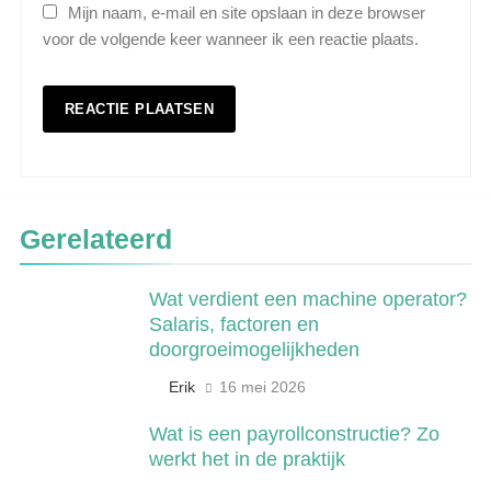
Mijn naam, e-mail en site opslaan in deze browser
voor de volgende keer wanneer ik een reactie plaats.
5
Wat is veeteelt? Alles over het
Gerelateerd
houden van dieren voor voedsel en
meer
LANDBOUW, NATUUR EN VISSERIJ
Wat verdient een machine operator?
Salaris, factoren en
6
doorgroeimogelijkheden
De 538 Ochtendshow: dit moet je
weten over het populairste
Erik
16 mei 2026
ochtendduo van Nederland
MEDIA EN COMMUNICATIE
Wat is een payrollconstructie? Zo
werkt het in de praktijk
7