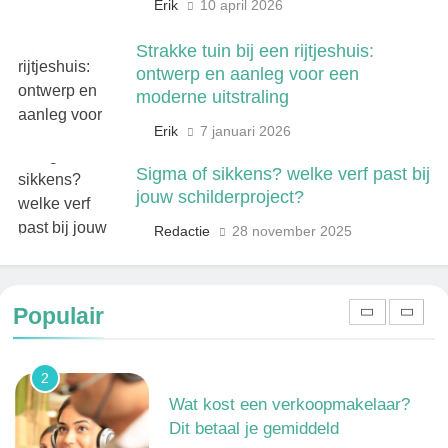
Erik
10 april 2026
Kwantitatief of kwalitatief
onderzoek: wat is het verschil?
Strakke tuin bij een rijtjeshuis:
ONDERWIJS, CULTUUR EN WETENSCHAP
ontwerp en aanleg voor een
moderne uitstraling
8
Erik
7 januari 2026
Wat verdient een machine
operator? Salaris, factoren en
Sigma of sikkens? welke verf past bij
doorgroeimogelijkheden
TECHNIEK, PRODUCTIE EN BOUW
jouw schilderproject?
Redactie
28 november 2025
1
Een frisse kijk op menselijke
gedragingen
Populair
ALGEMEEN
2
Wat kost een verkoopmakelaar?
Dit betaal je gemiddeld