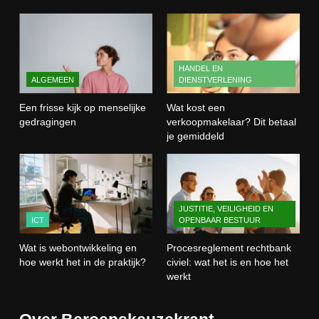
gedragingen
ALGEMEEN
2
HANDEL EN
ALGEMEEN
DIENSTVERLENING
Wat kost een verkoopmakelaar?
Dit betaal je gemiddeld
Een frisse kijk op menselijke
Wat kost een
HANDEL EN DIENSTVERLENING
gedragingen
verkoopmakelaar? Dit betaal
je gemiddeld
3
Wat is webontwikkeling en hoe
werkt het in de praktijk?
JUSTITIE, VEILIGHEID EN
ICT
ICT
OPENBAAR BESTUUR
Wat is webontwikkeling en
Procesreglement rechtbank
4
hoe werkt het in de praktijk?
civiel: wat het is en hoe het
Procesreglement rechtbank civiel:
werkt
wat het is en hoe het werkt
JUSTITIE, VEILIGHEID EN OPENBAAR
BESTUUR