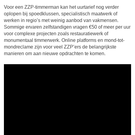
Voor een ZZP-timmerman kan het uurtarief nog verder
oplopen bij spoedklussen, specialistisch maatwerk of
werken in regio’s met weinig aanbod van vakmensen.
Sommige ervaren zelfstandigen vragen €50 of meer per uur
voor complexe projecten zoals restauratiewerk of
monumentaal timmerwerk. Online platforms en mond-tot-
mondreclame zijn voor veel ZZP’ers de belangrijkste
manieren om aan nieuwe opdrachten te komen.