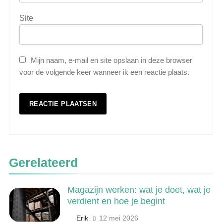
Site
Mijn naam, e-mail en site opslaan in deze browser
voor de volgende keer wanneer ik een reactie plaats.
5
Wat is veeteelt? Alles over het
Gerelateerd
houden van dieren voor voedsel en
meer
LANDBOUW, NATUUR EN VISSERIJ
Magazijn werken: wat je doet, wat je
verdient en hoe je begint
6
De 538 Ochtendshow: dit moet je
Erik
12 mei 2026