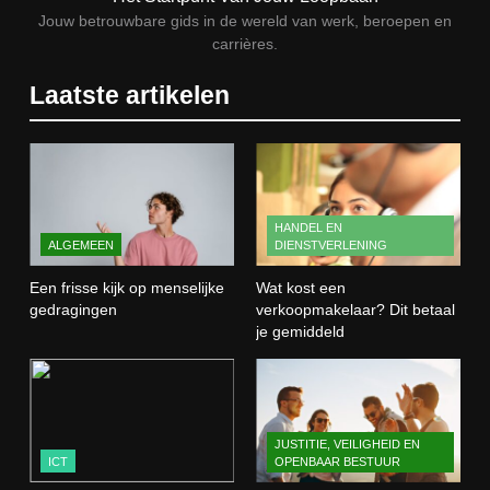
doorgroeimogelijkheden
TECHNIEK, PRODUCTIE EN BOUW
Jouw betrouwbare gids in de wereld van werk, beroepen en
carrières.
1
Laatste artikelen
Een frisse kijk op menselijke
gedragingen
ALGEMEEN
2
HANDEL EN
ALGEMEEN
DIENSTVERLENING
Wat kost een verkoopmakelaar?
Dit betaal je gemiddeld
Een frisse kijk op menselijke
Wat kost een
HANDEL EN DIENSTVERLENING
gedragingen
verkoopmakelaar? Dit betaal
je gemiddeld
3
Wat is webontwikkeling en hoe
werkt het in de praktijk?
JUSTITIE, VEILIGHEID EN
ICT
ICT
OPENBAAR BESTUUR