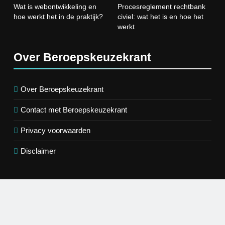
Wat is webontwikkeling en
Procesreglement rechtbank
4
hoe werkt het in de praktijk?
civiel: wat het is en hoe het
Procesreglement rechtbank civiel:
werkt
wat het is en hoe het werkt
JUSTITIE, VEILIGHEID EN OPENBAAR
BESTUUR
Over Beroepskeuzekrant
5
Wat is veeteelt? Alles over het
Over Beroepskeuzekrant
houden van dieren voor voedsel en
Contact met Beroepskeuzekrant
meer
LANDBOUW, NATUUR EN VISSERIJ
Privacy voorwaarden
6
Disclaimer
De 538 Ochtendshow: dit moet je
weten over het populairste
ochtendduo van Nederland
MEDIA EN COMMUNICATIE
7
Kwantitatief of kwalitatief