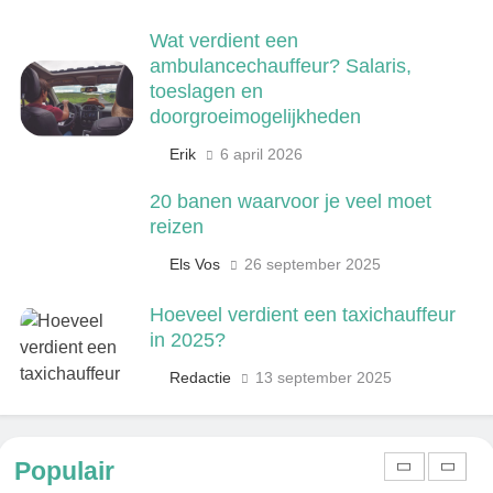
weten over het populairste
ochtendduo van Nederland
Wat verdient een
MEDIA EN COMMUNICATIE
ambulancechauffeur? Salaris,
toeslagen en
7
doorgroeimogelijkheden
Kwantitatief of kwalitatief
Erik
6 april 2026
onderzoek: wat is het verschil?
ONDERWIJS, CULTUUR EN WETENSCHAP
20 banen waarvoor je veel moet
reizen
8
Els Vos
26 september 2025
Wat verdient een machine
operator? Salaris, factoren en
Hoeveel verdient een taxichauffeur
doorgroeimogelijkheden
TECHNIEK, PRODUCTIE EN BOUW
in 2025?
Redactie
13 september 2025
1
Een frisse kijk op menselijke
gedragingen
Populair
ALGEMEEN