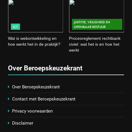
ICT
JUSTITIE, VEILIGHEID EN
4
ICT
OPENBAAR BESTUUR
Procesreglement rechtbank civiel:
wat het is en hoe het werkt
Wat is webontwikkeling en
Procesreglement rechtbank
hoe werkt het in de praktijk?
civiel: wat het is en hoe het
JUSTITIE, VEILIGHEID EN OPENBAAR BESTUUR
werkt
5
Over Beroepskeuzekrant
Wat is veeteelt? Alles over het
houden van dieren voor voedsel en
meer
LANDBOUW, NATUUR EN VISSERIJ
Over Beroepskeuzekrant
Contact met Beroepskeuzekrant
6
De 538 Ochtendshow: dit moet je
Privacy voorwaarden
weten over het populairste
ochtendduo van Nederland
Disclaimer
MEDIA EN COMMUNICATIE