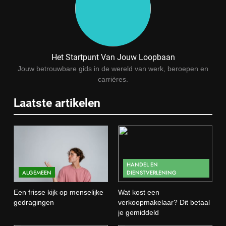
Wat verdient een machine
operator? Salaris, factoren en
doorgroeimogelijkheden
TECHNIEK, PRODUCTIE EN BOUW
Het Startpunt Van Jouw Loopbaan
1
Jouw betrouwbare gids in de wereld van werk, beroepen en
Een frisse kijk op menselijke
carrières.
gedragingen
Laatste artikelen
ALGEMEEN
2
Wat kost een verkoopmakelaar?
Dit betaal je gemiddeld
HANDEL EN
HANDEL EN DIENSTVERLENING
ALGEMEEN
DIENSTVERLENING
Een frisse kijk op menselijke
Wat kost een
3
gedragingen
verkoopmakelaar? Dit betaal
Wat is webontwikkeling en hoe
je gemiddeld
werkt het in de praktijk?