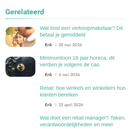
6
Gerelateerd
De 538 Ochtendshow: dit moet je
weten over het populairste
ochtendduo van Nederland
Wat kost een verkoopmakelaar? Dit
MEDIA EN COMMUNICATIE
betaal je gemiddeld
Erik
28 mei 2026
7
Kwantitatief of kwalitatief
Minimumloon 18 jaar horeca: dit
onderzoek: wat is het verschil?
verdien je volgens de cao
ONDERWIJS, CULTUUR EN WETENSCHAP
Erik
4 mei 2026
8
Retail: hoe winkels en winkeliers hun
Wat verdient een machine
klanten bereiken
operator? Salaris, factoren en
Erik
22 april 2026
doorgroeimogelijkheden
TECHNIEK, PRODUCTIE EN BOUW
Wat doet een retail manager? Taken,
1
verantwoordelijkheden en meer
Een frisse kijk op menselijke