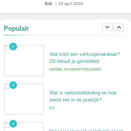
Erik
22 april 2026
gedragingen
ALGEMEEN
Populair
2
Wat kost een verkoopmakelaar?
Dit betaal je gemiddeld
HANDEL EN DIENSTVERLENING
3
Wat is webontwikkeling en hoe
werkt het in de praktijk?
ICT
4
Procesreglement rechtbank civiel:
wat het is en hoe het werkt
JUSTITIE, VEILIGHEID EN OPENBAAR BESTUUR