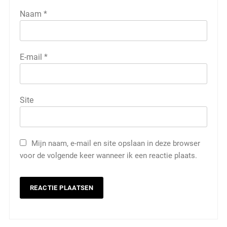
Naam
*
E-mail
*
Site
Mijn naam, e-mail en site opslaan in deze browser
voor de volgende keer wanneer ik een reactie plaats.
5
Wat is veeteelt? Alles over het
houden van dieren voor voedsel en
meer
LANDBOUW, NATUUR EN VISSERIJ