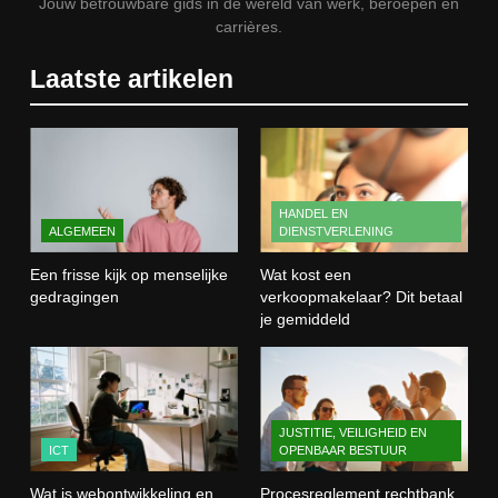
Jouw betrouwbare gids in de wereld van werk, beroepen en
carrières.
1
Laatste artikelen
Een frisse kijk op menselijke
gedragingen
ALGEMEEN
2
HANDEL EN
ALGEMEEN
DIENSTVERLENING
Wat kost een verkoopmakelaar?
Dit betaal je gemiddeld
Een frisse kijk op menselijke
Wat kost een
HANDEL EN DIENSTVERLENING
gedragingen
verkoopmakelaar? Dit betaal
je gemiddeld
3
Wat is webontwikkeling en hoe
werkt het in de praktijk?
JUSTITIE, VEILIGHEID EN
ICT
ICT
OPENBAAR BESTUUR
Wat is webontwikkeling en
Procesreglement rechtbank