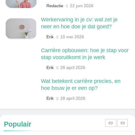
ochtendduo van Nederland
Redactie
22 juni 2026
MEDIA EN COMMUNICATIE
Werkervaring in je cv: wat zet je
7
neer en hoe doe je dat goed?
Kwantitatief of kwalitatief
Erik
10 mei 2026
onderzoek: wat is het verschil?
ONDERWIJS, CULTUUR EN WETENSCHAP
Carrière opbouwen: hoe je stap voor
stap vooruitkomt in je werk
8
Erik
28 april 2026
Wat verdient een machine
operator? Salaris, factoren en
Wat betekent carrière precies, en
doorgroeimogelijkheden
TECHNIEK, PRODUCTIE EN BOUW
hoe bouw je er een op?
Erik
28 april 2026
1
Een frisse kijk op menselijke
gedragingen
Populair
ALGEMEEN