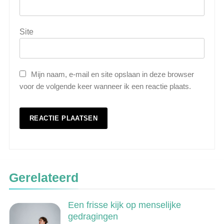
Site
Mijn naam, e-mail en site opslaan in deze browser
voor de volgende keer wanneer ik een reactie plaats.
5
Wat is veeteelt? Alles over het
houden van dieren voor voedsel en
meer
LANDBOUW, NATUUR EN VISSERIJ
Gerelateerd
6
Een frisse kijk op menselijke
De 538 Ochtendshow: dit moet je
gedragingen
weten over het populairste