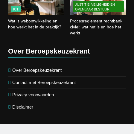
JUSTITIE, VEILIGHEID EN
ICT
ICT
OPENBAAR BESTUUR
Wat is webontwikkeling en
Procesreglement rechtbank
4
hoe werkt het in de praktijk?
civiel: wat het is en hoe het
Procesreglement rechtbank civiel:
werkt
wat het is en hoe het werkt
JUSTITIE, VEILIGHEID EN OPENBAAR
BESTUUR
Over Beroepskeuzekrant
5
Wat is veeteelt? Alles over het
Over Beroepskeuzekrant
houden van dieren voor voedsel en
Contact met Beroepskeuzekrant
meer
LANDBOUW, NATUUR EN VISSERIJ
Privacy voorwaarden
6
Disclaimer
De 538 Ochtendshow: dit moet je
weten over het populairste
ochtendduo van Nederland
MEDIA EN COMMUNICATIE