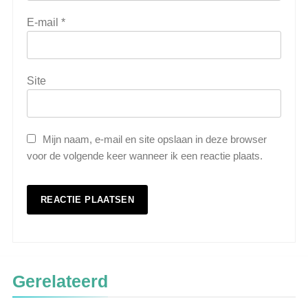
E-mail
*
Site
Mijn naam, e-mail en site opslaan in deze browser
voor de volgende keer wanneer ik een reactie plaats.
5
Wat is veeteelt? Alles over het
houden van dieren voor voedsel en
Gerelateerd
meer
LANDBOUW, NATUUR EN VISSERIJ