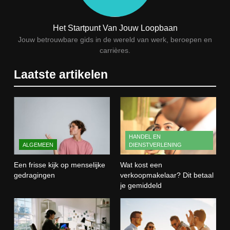
Wat verdient een machine
operator? Salaris, factoren en
Het Startpunt Van Jouw Loopbaan
doorgroeimogelijkheden
TECHNIEK, PRODUCTIE EN BOUW
Jouw betrouwbare gids in de wereld van werk, beroepen en
carrières.
1
Laatste artikelen
Een frisse kijk op menselijke
gedragingen
ALGEMEEN
2
HANDEL EN
ALGEMEEN
DIENSTVERLENING
Wat kost een verkoopmakelaar?
Dit betaal je gemiddeld
Een frisse kijk op menselijke
Wat kost een
HANDEL EN DIENSTVERLENING
gedragingen
verkoopmakelaar? Dit betaal
je gemiddeld
3
Wat is webontwikkeling en hoe
werkt het in de praktijk?