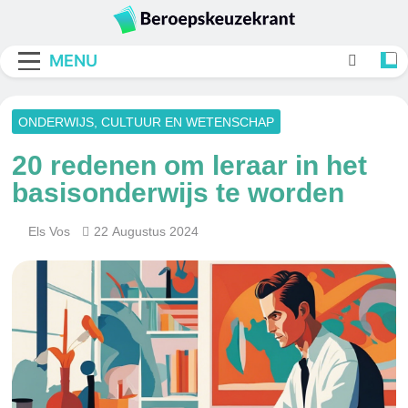
Skip
to
Beroepskeuzekran
content
MENU
ONDERWIJS, CULTUUR EN WETENSCHAP
20 redenen om leraar in het
basisonderwijs te worden
Els Vos
22 Augustus 2024