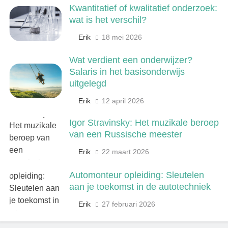
Kwantitatief of kwalitatief onderzoek:
6
wat is het verschil?
De 538 Ochtendshow: dit moet je
weten over het populairste
Erik
18 mei 2026
ochtendduo van Nederland
MEDIA EN COMMUNICATIE
Wat verdient een onderwijzer?
Salaris in het basisonderwijs
7
uitgelegd
Kwantitatief of kwalitatief
Erik
12 april 2026
onderzoek: wat is het verschil?
ONDERWIJS, CULTUUR EN WETENSCHAP
Igor Stravinsky: Het muzikale beroep
van een Russische meester
8
Erik
22 maart 2026
Wat verdient een machine
operator? Salaris, factoren en
Automonteur opleiding: Sleutelen
doorgroeimogelijkheden
TECHNIEK, PRODUCTIE EN BOUW
aan je toekomst in de autotechniek
Erik
27 februari 2026
1
Een frisse kijk op menselijke