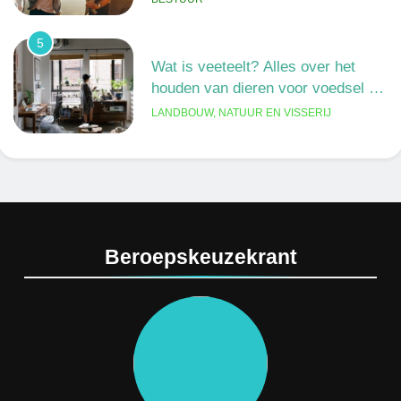
5
Wat is veeteelt? Alles over het
houden van dieren voor voedsel en
meer
LANDBOUW, NATUUR EN VISSERIJ
6
De 538 Ochtendshow: dit moet je
weten over het populairste
ochtendduo van Nederland
MEDIA EN COMMUNICATIE
Beroepskeuzekrant
7
Kwantitatief of kwalitatief
onderzoek: wat is het verschil?
ONDERWIJS, CULTUUR EN WETENSCHAP
8