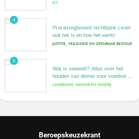
ICT
4
Procesreglement rechtbank civiel:
wat het is en hoe het werkt
JUSTITIE, VEILIGHEID EN OPENBAAR BESTUUR
5
Wat is veeteelt? Alles over het
houden van dieren voor voedsel en
meer
LANDBOUW, NATUUR EN VISSERIJ
6
De 538 Ochtendshow: dit moet je
weten over het populairste
ochtendduo van Nederland
MEDIA EN COMMUNICATIE
Beroepskeuzekrant