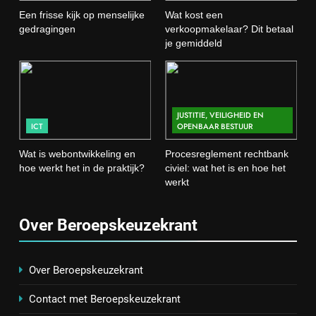
Dit betaal je gemiddeld
Een frisse kijk op menselijke
Wat kost een
HANDEL EN DIENSTVERLENING
gedragingen
verkoopmakelaar? Dit betaal
je gemiddeld
3
Wat is webontwikkeling en hoe
werkt het in de praktijk?
JUSTITIE, VEILIGHEID EN
ICT
ICT
OPENBAAR BESTUUR
Wat is webontwikkeling en
Procesreglement rechtbank
4
hoe werkt het in de praktijk?
civiel: wat het is en hoe het
Procesreglement rechtbank civiel:
werkt
wat het is en hoe het werkt
JUSTITIE, VEILIGHEID EN OPENBAAR BESTUUR
Over Beroepskeuzekrant
5
Wat is veeteelt? Alles over het
Over Beroepskeuzekrant
houden van dieren voor voedsel en
Contact met Beroepskeuzekrant
meer
LANDBOUW, NATUUR EN VISSERIJ