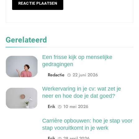
5
Wat is veeteelt? Alles over het
houden van dieren voor voedsel en
meer
LANDBOUW, NATUUR EN VISSERIJ
Gerelateerd
6
Een frisse kijk op menselijke
De 538 Ochtendshow: dit moet je
gedragingen
weten over het populairste
Redactie
22 juni 2026
ochtendduo van Nederland
MEDIA EN COMMUNICATIE
Werkervaring in je cv: wat zet je
7
neer en hoe doe je dat goed?
Kwantitatief of kwalitatief
Erik
10 mei 2026
onderzoek: wat is het verschil?
ONDERWIJS, CULTUUR EN WETENSCHAP
Carrière opbouwen: hoe je stap voor
stap vooruitkomt in je werk
8
Erik
28 april 2026