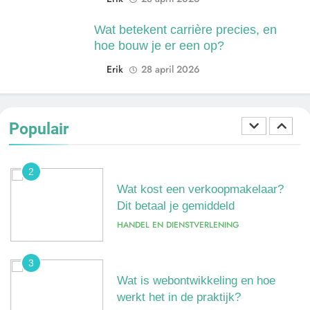
Wat verdient een machine
operator? Salaris, factoren en
Wat betekent carrière precies, en
doorgroeimogelijkheden
TECHNIEK, PRODUCTIE EN BOUW
hoe bouw je er een op?
Erik
28 april 2026
1
Een frisse kijk op menselijke
gedragingen
Populair
ALGEMEEN
2
Wat kost een verkoopmakelaar?
Dit betaal je gemiddeld
HANDEL EN DIENSTVERLENING
3
Wat is webontwikkeling en hoe
werkt het in de praktijk?