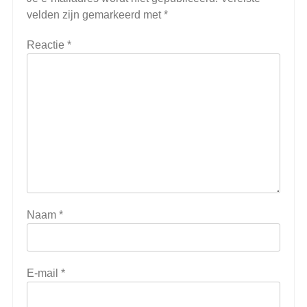
velden zijn gemarkeerd met
*
Reactie
*
Naam
*
E-mail
*