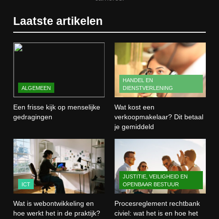
1
Laatste artikelen
Een frisse kijk op menselijke
gedragingen
ALGEMEEN
2
HANDEL EN
ALGEMEEN
DIENSTVERLENING
Wat kost een verkoopmakelaar?
Dit betaal je gemiddeld
Een frisse kijk op menselijke
Wat kost een
HANDEL EN DIENSTVERLENING
gedragingen
verkoopmakelaar? Dit betaal
je gemiddeld
3
Wat is webontwikkeling en hoe
werkt het in de praktijk?
JUSTITIE, VEILIGHEID EN
ICT
ICT
OPENBAAR BESTUUR
Wat is webontwikkeling en
Procesreglement rechtbank
4
hoe werkt het in de praktijk?
civiel: wat het is en hoe het
Procesreglement rechtbank civiel: