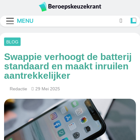
Skip
to
Beroepskeuzekran
content
MENU
BLOG
Swappie verhoogt de batterij
standaard en maakt inruilen
aantrekkelijker
Redactie
29 Mei 2025