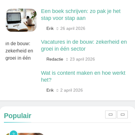
Een boek schrijven: zo pak je het
7
stap voor stap aan
Kwantitatief of kwalitatief
Erik
26 april 2026
onderzoek: wat is het verschil?
ONDERWIJS, CULTUUR EN WETENSCHAP
Vacatures in de bouw: zekerheid en
groei in één sector
8
Redactie
23 april 2026
Wat verdient een machine
operator? Salaris, factoren en
Wat is content maken en hoe werkt
doorgroeimogelijkheden
TECHNIEK, PRODUCTIE EN BOUW
het?
Erik
2 april 2026
1
Een frisse kijk op menselijke
gedragingen
Populair
ALGEMEEN
2