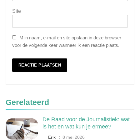
Site
Mijn naam, e-mail en site opslaan in deze browser
voor de volgende keer wanneer ik een reactie plaats.
5
Wat is veeteelt? Alles over het
houden van dieren voor voedsel en
meer
LANDBOUW, NATUUR EN VISSERIJ
Gerelateerd
6
De Raad voor de Journalistiek: wat
De 538 Ochtendshow: dit moet je
is het en wat kun je ermee?
weten over het populairste
ochtendduo van Nederland
Erik
8 mei 2026
MEDIA EN COMMUNICATIE