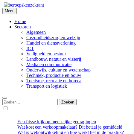
Skip
to
Menu
Beroepskeuzekrant
content
Home
Sectoren
Algemeen
Gezondheidszorg en welzijn
Handel en dienstverlening
ICT
Veiligheid en bestuur
Landbouw, natuur en visserij
Media en communicatie
Onderwijs, cultuur en wetenschap
Techniek, productie en bouw
Toerisme, recreatie en horeca
Transport en logistiek
Zoeken
naar:
Een frisse kijk op menselijke gedragingen
Wat kost een verkoopmakelaar? Dit betaal je gemiddeld
Wat is webontwikkeling en hoe werkt het in de praktijk?