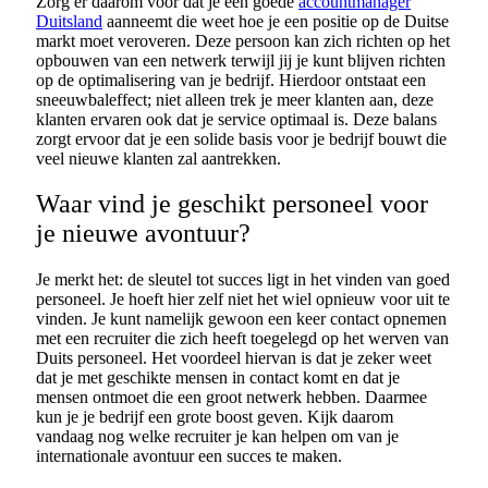
Zorg er daarom voor dat je een goede
accountmanager
Duitsland
aanneemt die weet hoe je een positie op de Duitse
markt moet veroveren. Deze persoon kan zich richten op het
opbouwen van een netwerk terwijl jij je kunt blijven richten
op de optimalisering van je bedrijf. Hierdoor ontstaat een
sneeuwbaleffect; niet alleen trek je meer klanten aan, deze
klanten ervaren ook dat je service optimaal is. Deze balans
zorgt ervoor dat je een solide basis voor je bedrijf bouwt die
veel nieuwe klanten zal aantrekken.
Waar vind je geschikt personeel voor
je nieuwe avontuur?
Je merkt het: de sleutel tot succes ligt in het vinden van goed
personeel. Je hoeft hier zelf niet het wiel opnieuw voor uit te
vinden. Je kunt namelijk gewoon een keer contact opnemen
met een recruiter die zich heeft toegelegd op het werven van
Duits personeel. Het voordeel hiervan is dat je zeker weet
dat je met geschikte mensen in contact komt en dat je
mensen ontmoet die een groot netwerk hebben. Daarmee
kun je je bedrijf een grote boost geven. Kijk daarom
vandaag nog welke recruiter je kan helpen om van je
internationale avontuur een succes te maken.