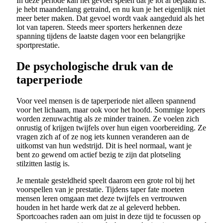
In deze periode kan het gevoel spelen dat je lot al bepaald is:
je hebt maandenlang getraind, en nu kun je het eigenlijk niet
meer beter maken. Dat gevoel wordt vaak aangeduid als het
lot van taperen. Steeds meer sporters herkennen deze
spanning tijdens de laatste dagen voor een belangrijke
sportprestatie.
De psychologische druk van de
taperperiode
Voor veel mensen is de taperperiode niet alleen spannend
voor het lichaam, maar ook voor het hoofd. Sommige lopers
worden zenuwachtig als ze minder trainen. Ze voelen zich
onrustig of krijgen twijfels over hun eigen voorbereiding. Ze
vragen zich af of ze nog iets kunnen veranderen aan de
uitkomst van hun wedstrijd. Dit is heel normaal, want je
bent zo gewend om actief bezig te zijn dat plotseling
stilzitten lastig is.
Je mentale gesteldheid speelt daarom een grote rol bij het
voorspellen van je prestatie. Tijdens taper fate moeten
mensen leren omgaan met deze twijfels en vertrouwen
houden in het harde werk dat ze al geleverd hebben.
Sportcoaches raden aan om juist in deze tijd te focussen op