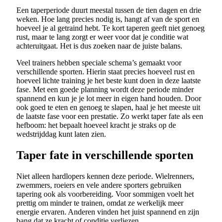
Een taperperiode duurt meestal tussen de tien dagen en drie
weken. Hoe lang precies nodig is, hangt af van de sport en
hoeveel je al getraind hebt. Te kort taperen geeft niet genoeg
rust, maar te lang zorgt er weer voor dat je conditie wat
achteruitgaat. Het is dus zoeken naar de juiste balans.
Veel trainers hebben speciale schema’s gemaakt voor
verschillende sporten. Hierin staat precies hoeveel rust en
hoeveel lichte training je het beste kunt doen in deze laatste
fase. Met een goede planning wordt deze periode minder
spannend en kun je je lot meer in eigen hand houden. Door
ook goed te eten en genoeg te slapen, haal je het meeste uit
de laatste fase voor een prestatie. Zo werkt taper fate als een
hefboom: het bepaalt hoeveel kracht je straks op de
wedstrijddag kunt laten zien.
Taper fate in verschillende sporten
Niet alleen hardlopers kennen deze periode. Wielrenners,
zwemmers, roeiers en vele andere sporters gebruiken
tapering ook als voorbereiding. Voor sommigen voelt het
prettig om minder te trainen, omdat ze werkelijk meer
energie ervaren. Anderen vinden het juist spannend en zijn
bang dat ze kracht of conditie verliezen.