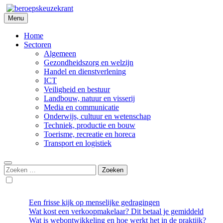
Skip
to
Menu
Beroepskeuzekrant
content
Home
Sectoren
Algemeen
Gezondheidszorg en welzijn
Handel en dienstverlening
ICT
Veiligheid en bestuur
Landbouw, natuur en visserij
Media en communicatie
Onderwijs, cultuur en wetenschap
Techniek, productie en bouw
Toerisme, recreatie en horeca
Transport en logistiek
Zoeken
naar:
Een frisse kijk op menselijke gedragingen
Wat kost een verkoopmakelaar? Dit betaal je gemiddeld
Wat is webontwikkeling en hoe werkt het in de praktijk?