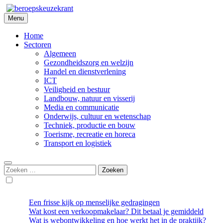
Skip
to
Menu
Beroepskeuzekrant
content
Home
Sectoren
Algemeen
Gezondheidszorg en welzijn
Handel en dienstverlening
ICT
Veiligheid en bestuur
Landbouw, natuur en visserij
Media en communicatie
Onderwijs, cultuur en wetenschap
Techniek, productie en bouw
Toerisme, recreatie en horeca
Transport en logistiek
Zoeken
naar:
Een frisse kijk op menselijke gedragingen
Wat kost een verkoopmakelaar? Dit betaal je gemiddeld
Wat is webontwikkeling en hoe werkt het in de praktijk?