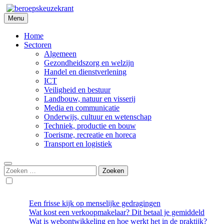
Skip
to
Menu
Beroepskeuzekrant
content
Home
Sectoren
Algemeen
Gezondheidszorg en welzijn
Handel en dienstverlening
ICT
Veiligheid en bestuur
Landbouw, natuur en visserij
Media en communicatie
Onderwijs, cultuur en wetenschap
Techniek, productie en bouw
Toerisme, recreatie en horeca
Transport en logistiek
Zoeken
naar:
Een frisse kijk op menselijke gedragingen
Wat kost een verkoopmakelaar? Dit betaal je gemiddeld
Wat is webontwikkeling en hoe werkt het in de praktijk?