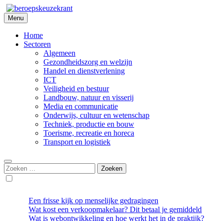
Skip
to
Menu
Beroepskeuzekrant
content
Home
Sectoren
Algemeen
Gezondheidszorg en welzijn
Handel en dienstverlening
ICT
Veiligheid en bestuur
Landbouw, natuur en visserij
Media en communicatie
Onderwijs, cultuur en wetenschap
Techniek, productie en bouw
Toerisme, recreatie en horeca
Transport en logistiek
Zoeken
naar:
Een frisse kijk op menselijke gedragingen
Wat kost een verkoopmakelaar? Dit betaal je gemiddeld
Wat is webontwikkeling en hoe werkt het in de praktijk?