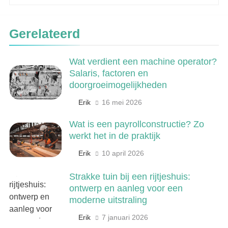
Wat is veeteelt? Alles over het
houden van dieren voor voedsel en
meer
LANDBOUW, NATUUR EN VISSERIJ
Gerelateerd
6
Wat verdient een machine operator?
De 538 Ochtendshow: dit moet je
Salaris, factoren en
weten over het populairste
doorgroeimogelijkheden
ochtendduo van Nederland
MEDIA EN COMMUNICATIE
Erik
16 mei 2026
7
Wat is een payrollconstructie? Zo
Kwantitatief of kwalitatief
werkt het in de praktijk
onderzoek: wat is het verschil?
Erik
10 april 2026
ONDERWIJS, CULTUUR EN WETENSCHAP
Strakke tuin bij een rijtjeshuis:
ontwerp en aanleg voor een
8
moderne uitstraling
Wat verdient een machine
operator? Salaris, factoren en
Erik
7 januari 2026
doorgroeimogelijkheden