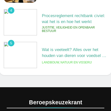
4
Procesreglement rechtbank civiel:
wat het is en hoe het werkt
JUSTITIE, VEILIGHEID EN OPENBAAR
BESTUUR
5
Wat is veeteelt? Alles over het
houden van dieren voor voedsel en
meer
LANDBOUW, NATUUR EN VISSERIJ
6
De 538 Ochtendshow: dit moet je
weten over het populairste
ochtendduo van Nederland
MEDIA EN COMMUNICATIE
7
Beroepskeuzekrant
Kwantitatief of kwalitatief