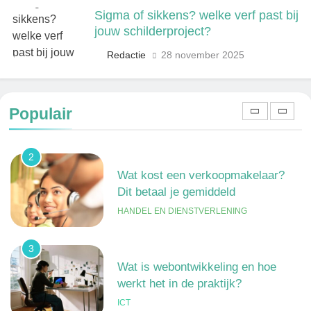
TECHNIEK, PRODUCTIE EN BOUW
Sigma of sikkens? welke verf past bij
jouw schilderproject?
1
Redactie
28 november 2025
Een frisse kijk op menselijke
gedragingen
ALGEMEEN
Populair
2
Wat kost een verkoopmakelaar?
Dit betaal je gemiddeld
HANDEL EN DIENSTVERLENING
3
Wat is webontwikkeling en hoe
werkt het in de praktijk?
ICT