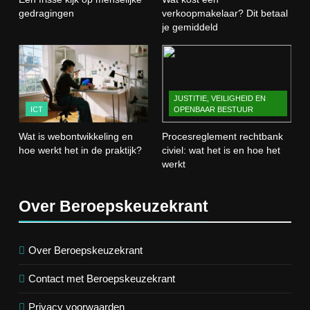
gedragingen
verkoopmakelaar? Dit betaal
3
je gemiddeld
Wat is webontwikkeling en hoe
werkt het in de praktijk?
ICT
JUSTITIE, VEILIGHEID EN
ICT
OPENBAAR BESTUUR
4
Procesreglement rechtbank civiel:
Wat is webontwikkeling en
Procesreglement rechtbank
wat het is en hoe het werkt
hoe werkt het in de praktijk?
civiel: wat het is en hoe het
JUSTITIE, VEILIGHEID EN OPENBAAR
werkt
BESTUUR
Over Beroepskeuzekrant
5
Wat is veeteelt? Alles over het
houden van dieren voor voedsel en
Over Beroepskeuzekrant
meer
LANDBOUW, NATUUR EN VISSERIJ
Contact met Beroepskeuzekrant
6
Privacy voorwaarden