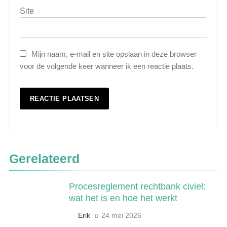
Site
Mijn naam, e-mail en site opslaan in deze browser
voor de volgende keer wanneer ik een reactie plaats.
5
Wat is veeteelt? Alles over het
Gerelateerd
houden van dieren voor voedsel en
meer
LANDBOUW, NATUUR EN VISSERIJ
Procesreglement rechtbank civiel:
wat het is en hoe het werkt
6
De 538 Ochtendshow: dit moet je
Erik
24 mei 2026
weten over het populairste