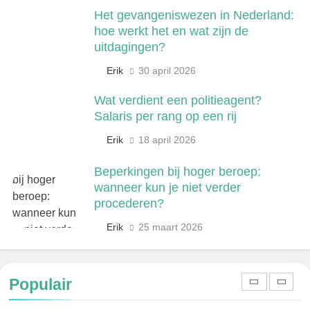
ochtendduo van Nederland
Het gevangeniswezen in Nederland:
MEDIA EN COMMUNICATIE
hoe werkt het en wat zijn de
uitdagingen?
7
Kwantitatief of kwalitatief
Erik
30 april 2026
onderzoek: wat is het verschil?
Wat verdient een politieagent?
ONDERWIJS, CULTUUR EN WETENSCHAP
Salaris per rang op een rij
Erik
18 april 2026
8
Wat verdient een machine
Beperkingen bij hoger beroep:
operator? Salaris, factoren en
wanneer kun je niet verder
doorgroeimogelijkheden
TECHNIEK, PRODUCTIE EN BOUW
procederen?
Erik
25 maart 2026
1
Een frisse kijk op menselijke
gedragingen
Populair
ALGEMEEN