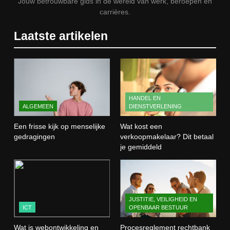
Jouw betrouwbare gids in de wereld van werk, beroepen en
carrières.
1
Laatste artikelen
Een frisse kijk op menselijke
gedragingen
ALGEMEEN
2
HANDEL EN
ALGEMEEN
DIENSTVERLENING
Wat kost een verkoopmakelaar?
Dit betaal je gemiddeld
Een frisse kijk op menselijke
Wat kost een
HANDEL EN DIENSTVERLENING
gedragingen
verkoopmakelaar? Dit betaal
je gemiddeld
3
Wat is webontwikkeling en hoe
werkt het in de praktijk?
JUSTITIE, VEILIGHEID EN
ICT
ICT
OPENBAAR BESTUUR
Wat is webontwikkeling en
Procesreglement rechtbank